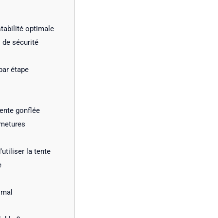
tabilité optimale
 de sécurité
par étape
tente gonflée
rmetures
utiliser la tente
e
imal