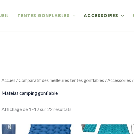
Trié
du
plus
EIL
TENTES GONFLABLES
ACCESSOIRES
récent
au
plus
ancien
Accueil
/
Comparatif des meilleures tentes gonflables
/
Accessoires
/
Matelas camping gonflable
Affichage de 1–12 sur 22 résultats