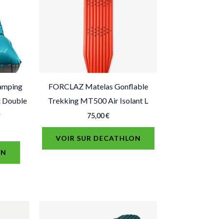
amping
FORCLAZ Matelas Gonflable
 Double
Trekking MT500 Air Isolant L
r
75,00
€
VOIR SUR DECATHLON
ON