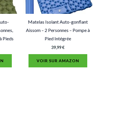
Auto-
Matelas Isolant Auto-gonflant
sonnes,
Aissom – 2 Personnes – Pompe à
à Pieds
Pied Intégrée
39,99
€
ON
VOIR SUR AMAZON