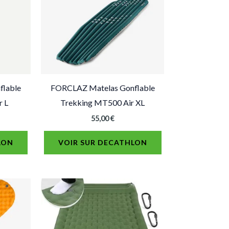
flable
FORCLAZ Matelas Gonflable
r L
Trekking MT500 Air XL
55,00
€
LON
VOIR SUR DECATHLON