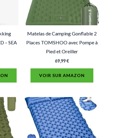
kking
Matelas de Camping Gonflable 2
D – SEA
Places TOMSHOO avec Pompe à
Pied et Oreiller
69,99
€
LON
VOIR SUR AMAZON