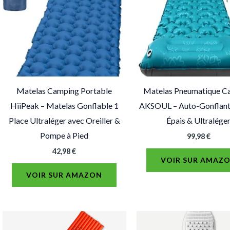
Matelas Camping Portable
Matelas Pneumatique C
HiiPeak – Matelas Gonflable 1
AKSOUL – Auto-Gonflant
Place Ultraléger avec Oreiller &
Épais & Ultralége
Pompe à Pied
99,98
€
42,98
€
VOIR SUR AMAZ
VOIR SUR AMAZON