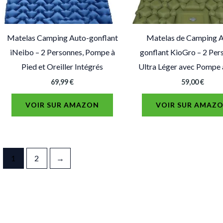
Matelas Camping Auto-gonflant
Matelas de Camping 
iNeibo – 2 Personnes, Pompe à
gonflant KioGro – 2 Per
Pied et Oreiller Intégrés
Ultra Léger avec Pompe 
69,99
€
59,00
€
VOIR SUR AMAZON
VOIR SUR AMAZ
1
2
→